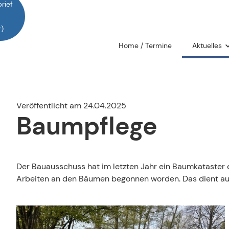
rief
)
Home / Termine
Aktuelles
Was vor uns
Was wir er
Veröffentlicht am 24.04.2025
Baumpflege
Gemeindebr
Gemeindeb
Der Bauausschuss hat im letzten Jahr ein Baumkataster e
Arbeiten an den Bäumen begonnen worden. Das dient auc