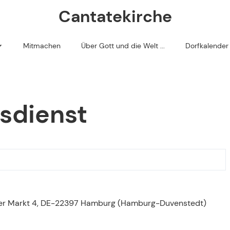
Cantatekirche
Mitmachen
Über Gott und die Welt ...
Dorfkalender
 liegt
lebt haben
sdienst
ief Digital (Newsletter monatlich)
riefe
er Markt 4,
DE-22397 Hamburg
(Hamburg-Duvenstedt)