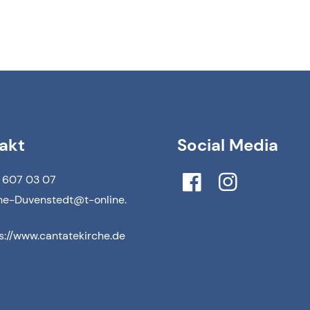
akt
Social Media
 607 03 07
he-Duvenstedt@​t-online.​
s://www.​cantatekirche.​de