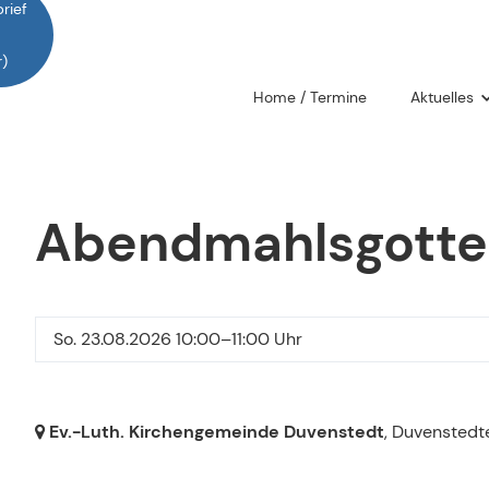
rief
)
Home / Termine
Aktuelles
Was vor uns
Was wir er
Abendmahlsgotte
Gemeindebr
Gemeindeb
So. 23.08.2026 10:00–11:00 Uhr
Ev.-Luth. Kirchengemeinde Duvenstedt
, Duvenstedt